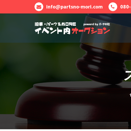
コ
info@partsno-mori.com
080
ン
テ
ン
ツ
に
ス
キ
ッ
プ